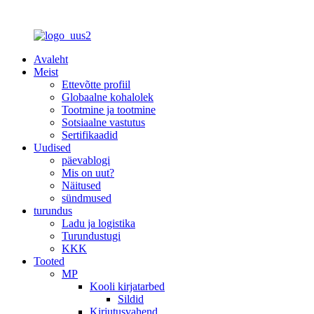
Avaleht
Meist
Ettevõtte profiil
Globaalne kohalolek
Tootmine ja tootmine
Sotsiaalne vastutus
Sertifikaadid
Uudised
päevablogi
Mis on uut?
Näitused
sündmused
turundus
Ladu ja logistika
Turundustugi
KKK
Tooted
MP
Kooli kirjatarbed
Sildid
Kirjutusvahend