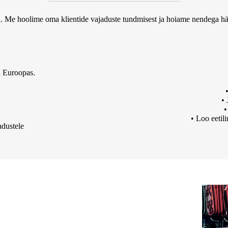
. Me hoolime oma klientide vajaduste tundmisest ja hoiame nendega häid
d Euroopas.
• 
•
• Loo eetil
adustele