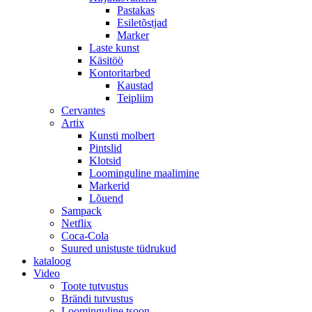
Pastakas
Esiletõstjad
Marker
Laste kunst
Käsitöö
Kontoritarbed
Kaustad
Teipliim
Cervantes
Artix
Kunsti molbert
Pintslid
Klotsid
Loominguline maalimine
Markerid
Lõuend
Sampack
Netflix
Coca-Cola
Suured unistuste tüdrukud
kataloog
Video
Toote tutvustus
Brändi tutvustus
Loominguline tsoon