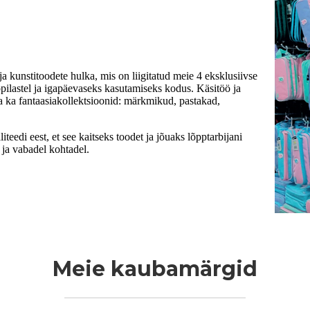
ja kunstitoodete hulka, mis on liigitatud meie 4 eksklusiivse
 õpilastel ja igapäevaseks kasutamiseks kodus. Käsitöö ja
aga ka fantaasiakollektsioonid: märkmikud, pastakad,
eedi eest, et see kaitseks toodet ja jõuaks lõpptarbijani
 ja vabadel kohtadel.
Meie kaubamärgid