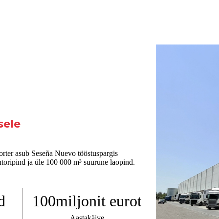
sele
korter asub Seseña Nuevo tööstuspargis
ntoripind ja üle 100 000 m³ suurune laopind.
d
100
miljonit eurot
Aastakäive