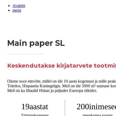
Avaleht
meist
Main paper
SL
Keskendutakse kirjatarvete tootmi
Oleme noor ettevõte, millel on üle 19 aasta kogemust ja mille pea
Toledos, Hispaania Kuningriigis. Meil ​​on üle 5000 m³ suurune ko
Meil ​​on ka filiaalid Hiinas ja paljudes Euroopa riikides.
19
aastat
200
inimese
Tööstuskogemus
meeskonna suurus