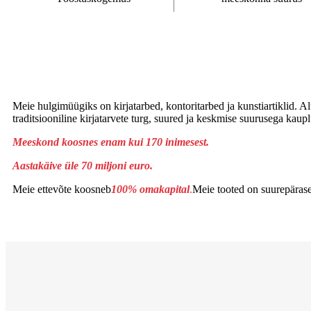
Meie hulgimüügiks on kirjatarbed, kontoritarbed ja kunstiartiklid. A
traditsiooniline kirjatarvete turg, suured ja keskmise suurusega kau
Meeskond koosnes enam kui 170 inimesest.
Aastakäive üle 70 miljoni euro.
Meie ettevõte koosneb
100% omakapital
.
Meie tooted on suurepärase 