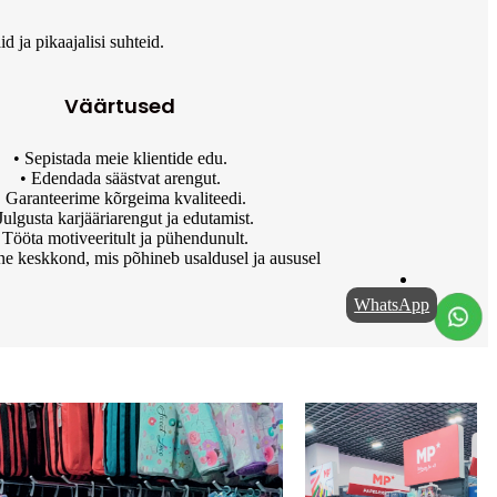
 ja pikaajalisi suhteid.
Väärtused
• Sepistada meie klientide edu.
• Edendada säästvat arengut.
• Garanteerime kõrgeima kvaliteedi.
Julgusta karjääriarengut ja edutamist.
 Tööta motiveeritult ja pühendunult.
ine keskkond, mis põhineb usaldusel ja aususel
WhatsApp