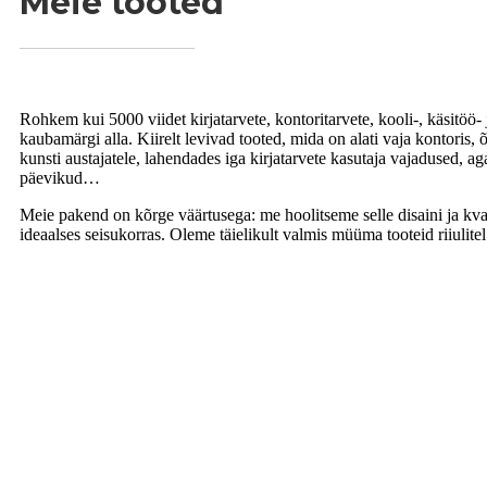
Meie tooted
Rohkem kui 5000 viidet kirjatarvete, kontoritarvete, kooli-, käsitöö- 
kaubamärgi alla. Kiirelt levivad tooted, mida on alati vaja kontoris,
kunsti austajatele, lahendades iga kirjatarvete kasutaja vajadused, 
päevikud…
Meie pakend on kõrge väärtusega: me hoolitseme selle disaini ja kvalit
ideaalses seisukorras. Oleme täielikult valmis müüma tooteid riiulitel