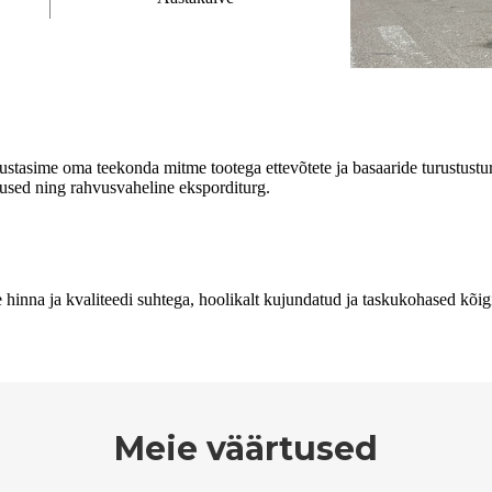
lustasime oma teekonda mitme tootega ettevõtete ja basaaride turustustur
plused ning rahvusvaheline eksporditurg.
hinna ja kvaliteedi suhtega, hoolikalt kujundatud ja taskukohased kõigi
Meie väärtused